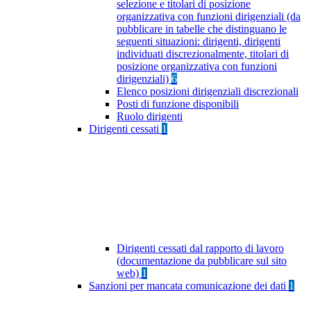
selezione e titolari di posizione
organizzativa con funzioni dirigenziali (da
pubblicare in tabelle che distinguano le
seguenti situazioni: dirigenti, dirigenti
individuati discrezionalmente, titolari di
posizione organizzativa con funzioni
dirigenziali)
6
Elenco posizioni dirigenziali discrezionali
Posti di funzione disponibili
Ruolo dirigenti
Dirigenti cessati
1
Dirigenti cessati dal rapporto di lavoro
(documentazione da pubblicare sul sito
web)
1
Sanzioni per mancata comunicazione dei dati
1