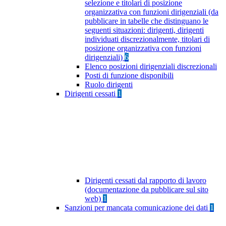
selezione e titolari di posizione
organizzativa con funzioni dirigenziali (da
pubblicare in tabelle che distinguano le
seguenti situazioni: dirigenti, dirigenti
individuati discrezionalmente, titolari di
posizione organizzativa con funzioni
dirigenziali)
6
Elenco posizioni dirigenziali discrezionali
Posti di funzione disponibili
Ruolo dirigenti
Dirigenti cessati
1
Dirigenti cessati dal rapporto di lavoro
(documentazione da pubblicare sul sito
web)
1
Sanzioni per mancata comunicazione dei dati
1