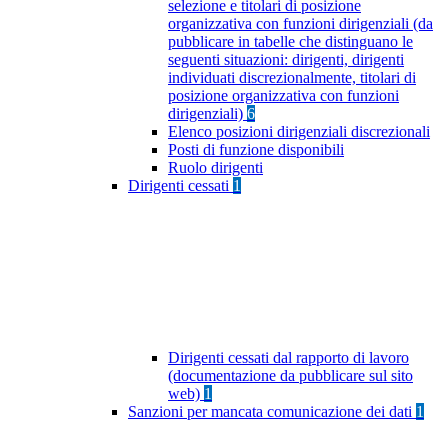
selezione e titolari di posizione
organizzativa con funzioni dirigenziali (da
pubblicare in tabelle che distinguano le
seguenti situazioni: dirigenti, dirigenti
individuati discrezionalmente, titolari di
posizione organizzativa con funzioni
dirigenziali)
6
Elenco posizioni dirigenziali discrezionali
Posti di funzione disponibili
Ruolo dirigenti
Dirigenti cessati
1
Dirigenti cessati dal rapporto di lavoro
(documentazione da pubblicare sul sito
web)
1
Sanzioni per mancata comunicazione dei dati
1