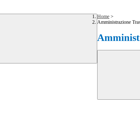
Home
>
Amministrazione Tra
Amministr