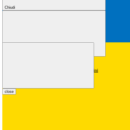
Chiudi
Chiudi
Conferma
Annulla
Conferma
close