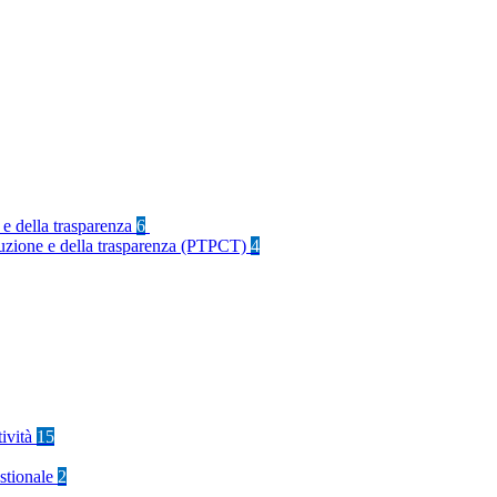
 e della trasparenza
6
rruzione e della trasparenza (PTPCT)
4
tività
15
stionale
2