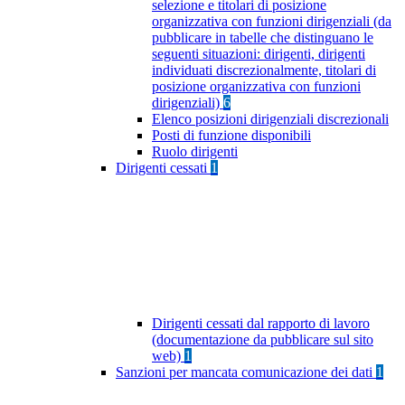
selezione e titolari di posizione
organizzativa con funzioni dirigenziali (da
pubblicare in tabelle che distinguano le
seguenti situazioni: dirigenti, dirigenti
individuati discrezionalmente, titolari di
posizione organizzativa con funzioni
dirigenziali)
6
Elenco posizioni dirigenziali discrezionali
Posti di funzione disponibili
Ruolo dirigenti
Dirigenti cessati
1
Dirigenti cessati dal rapporto di lavoro
(documentazione da pubblicare sul sito
web)
1
Sanzioni per mancata comunicazione dei dati
1