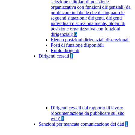
selezione e titolari di posizione
organizzativa con funzioni dirigenziali (da
pubblicare in tabelle che distinguano le
seguenti situazioni: dirigenti, dirigenti
individuati discrezionalmente, titolari di
posizione organizzativa con funzioni
dirigenziali)
6
Elenco posizioni dirigenziali discrezionali
Posti di funzione disponibili
Ruolo dirigenti
Dirigenti cessati
1
Dirigenti cessati dal rapporto di lavoro
(documentazione da pubblicare sul sito
web)
1
Sanzioni per mancata comunicazione dei dati
1