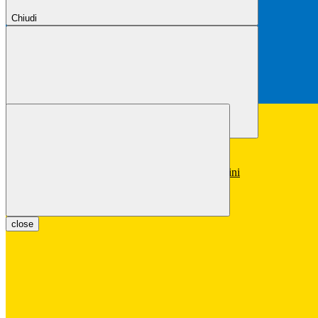
Chiudi
Chiudi
Conferma
Annulla
Conferma
close