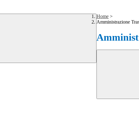
Home
>
Amministrazione Tra
Amministr