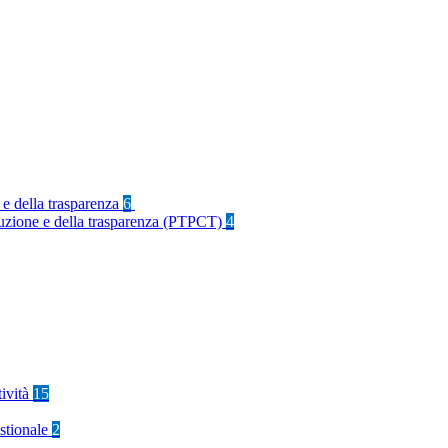
 e della trasparenza
6
rruzione e della trasparenza (PTPCT)
4
tività
15
stionale
2