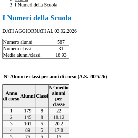
I Numeri della Scuola
I Numeri della Scuola
DATI AGGIORNATI AL 03.02.2026
Numero alunni
587
Numero classi
31
Media alunni/classi
18.93
N° Alunni e classi per anni di corso (A.S. 2025/26)
N° medio
Anno
alunni
Alunni
Classi
di corso
per
classe
1
179
8
22
2
145
8
18.12
3
101
5
20.2
4
89
5
17.8
5
75
5
15