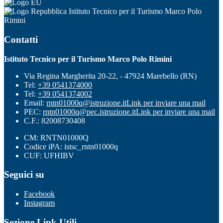
Istituto Tecnico per il Turismo Marco Polo
Rimini
Contatti
Istituto Tecnico per il Turismo Marco Polo Rimini
Via Regina Margherita 20-22, - 47924 Marebello (RN)
Tel:
+39 0541374000
Tel:
+39 0541374002
Email:
rntn01000q@istruzione.it
Link per inviare una mail
PEC:
rntn01000q@pec.istruzione.it
Link per inviare una mail
C.F.: 82008730408
CM: RNTN01000Q
Codice iPA: istsc_rntn01000q
CUF: UFHIBV
Seguici su
Facebook
Instagram
Sezione Link Utili