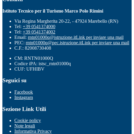
Istituto Tecnico per il Turismo Marco Polo Rimini
Via Regina Margherita 20-22, - 47924 Marebello (RN)
Tel:
+39 0541374000
Tel:
+39 0541374002
Email:
rntn01000q@istruzione.it
Link per inviare una mail
PEC:
rntn01000q@pec.istruzione.it
Link per inviare una mail
C.F.: 82008730408
CM: RNTN01000Q
Codice iPA: istsc_rntn01000q
CUF: UFHIBV
Seguici su
Facebook
Instagram
Sezione Link Utili
Cookie policy
Note legali
Informativa Privacy