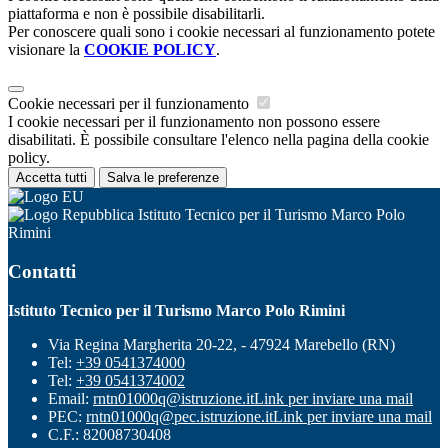
piattaforma e non è possibile disabilitarli.
Per conoscere quali sono i cookie necessari al funzionamento potete
visionare la
COOKIE POLICY
.
Cookie necessari per il funzionamento
I cookie necessari per il funzionamento non possono essere
disabilitati. È possibile consultare l'elenco nella pagina della cookie
policy.
Accetta tutti
Salva le preferenze
Istituto Tecnico per il Turismo Marco Polo
Rimini
Contatti
Istituto Tecnico per il Turismo Marco Polo Rimini
Via Regina Margherita 20-22, - 47924 Marebello (RN)
Tel:
+39 0541374000
Tel:
+39 0541374002
Email:
rntn01000q@istruzione.it
Link per inviare una mail
PEC:
rntn01000q@pec.istruzione.it
Link per inviare una mail
C.F.: 82008730408