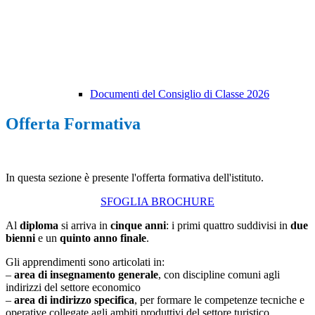
Documenti del Consiglio di Classe 2026
Offerta Formativa
In questa sezione è presente l'offerta formativa dell'istituto.
SFOGLIA BROCHURE
Al
diploma
si arriva in
cinque anni
: i primi quattro suddivisi in
due
bienni
e un
quinto anno finale
.
Gli apprendimenti sono articolati in:
–
area di insegnamento generale
, con discipline comuni agli
indirizzi del settore economico
–
area di indirizzo specifica
, per formare le competenze tecniche e
operative collegate agli ambiti produttivi del settore turistico.