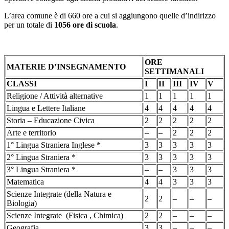
L’area comune è di 660 ore a cui si aggiungono quelle d’indirizzo
per un totale di
1056 ore di scuola
.
ORE
MATERIE D’INSEGNAMENTO
SETTIMANALI
CLASSI
I
II
III
IV
V
Religione / Attività alternative
1
1
1
1
1
Lingua e Lettere Italiane
4
4
4
4
4
Storia – Educazione Civica
2
2
2
2
2
Arte e territorio
–
–
2
2
2
1° Lingua Straniera Inglese *
3
3
3
3
3
2° Lingua Straniera *
3
3
3
3
3
3° Lingua Straniera *
–
–
3
3
3
Matematica
4
4
3
3
3
Scienze Integrate (della Natura e
2
2
–
–
–
Biologia)
Scienze Integrate (Fisica , Chimica)
2
2
–
–
–
Geografia
3
3
–
–
–