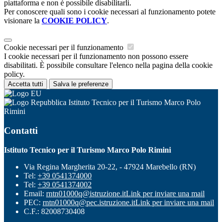
piattaforma e non è possibile disabilitarli.
Per conoscere quali sono i cookie necessari al funzionamento potete
visionare la
COOKIE POLICY
.
Cookie necessari per il funzionamento
I cookie necessari per il funzionamento non possono essere
disabilitati. È possibile consultare l'elenco nella pagina della cookie
policy.
Accetta tutti
Salva le preferenze
Istituto Tecnico per il Turismo Marco Polo
Rimini
Contatti
Istituto Tecnico per il Turismo Marco Polo Rimini
Via Regina Margherita 20-22, - 47924 Marebello (RN)
Tel:
+39 0541374000
Tel:
+39 0541374002
Email:
rntn01000q@istruzione.it
Link per inviare una mail
PEC:
rntn01000q@pec.istruzione.it
Link per inviare una mail
C.F.: 82008730408