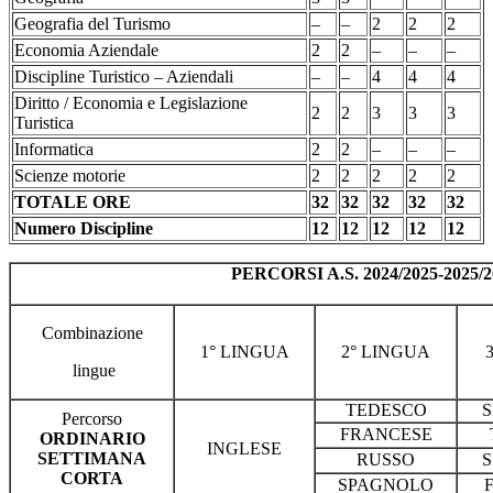
Geografia del Turismo
–
–
2
2
2
Economia Aziendale
2
2
–
–
–
Discipline Turistico – Aziendali
–
–
4
4
4
Diritto / Economia e Legislazione
2
2
3
3
3
Turistica
Informatica
2
2
–
–
–
Scienze motorie
2
2
2
2
2
TOTALE ORE
32
32
32
32
32
Numero Discipline
12
12
12
12
12
PERCORSI A.S. 2024/2025-2025/2
Combinazione
1° LINGUA
2° LINGUA
lingue
TEDESCO
Percorso
FRANCESE
ORDINARIO
INGLESE
SETTIMANA
RUSSO
CORTA
SPAGNOLO