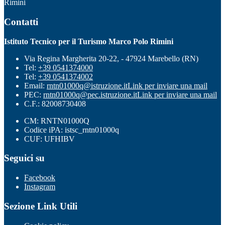
Rimini
Contatti
Istituto Tecnico per il Turismo Marco Polo Rimini
Via Regina Margherita 20-22, - 47924 Marebello (RN)
Tel:
+39 0541374000
Tel:
+39 0541374002
Email:
rntn01000q@istruzione.it
Link per inviare una mail
PEC:
rntn01000q@pec.istruzione.it
Link per inviare una mail
C.F.: 82008730408
CM: RNTN01000Q
Codice iPA: istsc_rntn01000q
CUF: UFHIBV
Seguici su
Facebook
Instagram
Sezione Link Utili