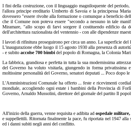
I fini della costruzione, con il linguaggio magniloquente del periodo
l'allora principe ereditario Umberto di Savoia e la principessa Maria 
dovessero "essere rivolte alla formazione o comunque a beneficio dell'
che il Comune non poteva essere "secondo a nessuno in tale manifest
Miramare, "allo scopo di farvi sorgere il costituendo edificio da 
dell'architettura razionalista del ventennio - con alle dipendenze maestr
I lavori di rifinitura proseguirono per circa un anno. La superficie del 
L'inaugurazione ebbe luogo il 15 agosto 1930 alla presenza di autorità
- e subito
accolse 700 bimbi
del popolo di Romagna, la Colonia Mar
La fabbrica, grandiosa e perfetta in tutta la sua modernissima attrezz
del Governo ha voluto visitarla, giungendo in forma privatissima 
moltissime personalità del Governo, senatori deputati ... Poco dopo le
L'Amministrazioni Comunale ha offerto ... feste e ricevimenti cordial
mondiale, accogliendo ogni estate i bambini della Provincia di Forl
Governo, Arnaldo Mussolini, direttore del giornale del partito Il popol
All'inizio della guerra, venne requisita e adibita ad
ospedale militare,
e suppellettili. Ritornata finalmente la pace, fu riportata nel 1947 all
ed i danni subiti negli anni del conflitto.