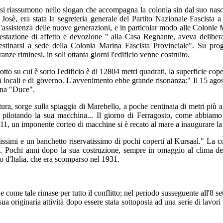
, si riassumono nello slogan che accompagna la colonia sin dal suo nas
Josè, era stata la segreteria generale del Partito Nazionale Fascista a s
assistenza delle nuove generazioni, e in particolar modo alle Colonie M
azione di affetto e devozione " alla Casa Regnante, aveva deliberato 
destinarsi a sede della Colonia Marina Fascista Provinciale". Su prog
anze riminesi, in soli ottanta giorni l'edificio venne costruito.
lotto su cui è sorto l'edificio è di 12804 metri quadrati, la superficie co
 locali e di governo. L'avvenimento ebbe grande risonanza:" Il 15 agost
ina "Duce".
atura, sorge sulla spiaggia di Marebello, a poche centinaia di metri più 
e pilotando la sua macchina... Il giorno di Ferragosto, come abbiamo
 11, un imponente corteo di macchine si è recato al mare a inaugurare l
issimi e un banchetto riservatissimo di pochi coperti al Kursaal." La c
ì. Pochi anni dopo la sua costruzione, sempre in omaggio al clima del
o d'Italia, che era scomparso nel 1931.
e come tale rimase per tutto il conflitto; nel periodo susseguente all'8 
a sua originaria attività dopo essere stata sottoposta ad una serie di lavo