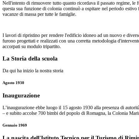
Nell'intento di rimuovere tutto quanto ricordava il passato regime, le 
questa sua funzione di colonia continuò a ospitare nel periodo estivo fa
vacanze di massa per tutte le famiglie.
I lavori di ripristino per rendere l'edificio idoneo ad un nuovo e diver
furono progettati e realizzati con una corretta metodologia d'intervento
accorpati su modulo tripartito.
La Storia della scuola
Da qui ha inizio la nostra storia
Agosto 1930
Inaugurazione
L’inaugurazione ebbe luogo il 15 agosto 1930 alla presenza di autorit
– e subito accolse 700 bimbi del popolo di Romagna, la Colonia Mar
Gennaio 1969
La nascita dell'Istituto Tecnico per il Turismo di Rimi