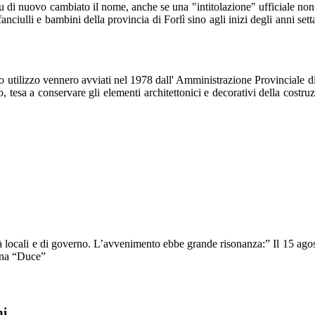
fu di nuovo cambiato il nome, anche se una "intitolazione" ufficiale non
nciulli e bambini della provincia di Forlì sino agli inizi degli anni set
so utilizzo vennero avviati nel 1978 dall' Amministrazione Provinciale di 
, tesa a conservare gli elementi architettonici e decorativi della costru
à locali e di governo. L’avvenimento ebbe grande risonanza:” Il 15 agos
ina “Duce”
ni