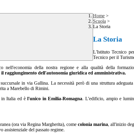
Home
>
Scuola
>
La Storia
La Storia
L'Istituto Tecnico p
Tecnico per il Turismo
tico nell'economia della nostra regione e alla qualità della formazio
 il raggiungimento dell'autonomia giuridica ed amministrativa.
uccursale in via Gallina. La necessità però di una struttura adeguata a
erita a Marebello di Rimini.
 in Italia ed è
l'unico in Emilia-Romagna
. L'edificio, ampio e lumi
litoranea (ora via Regina Margherita), come
colonia marina
, all'inizio d
 ­assistenziale del passato regime.