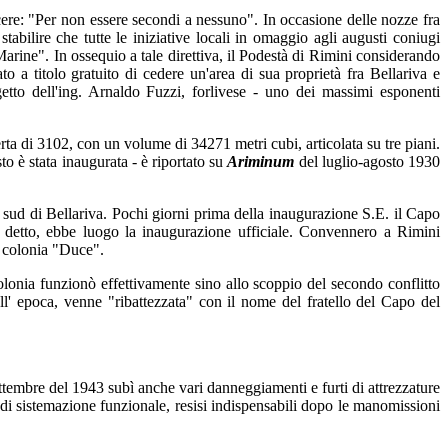
cere: "Per non essere secondi a nessuno". In occasione delle nozze fra
tabilire che tutte le iniziative locali in omaggio agli augusti coniugi
arine". In ossequio a tale direttiva, il Podestà di Rimini considerando
a titolo gratuito di cedere un'area di sua proprietà fra Bellariva e
etto dell'ing. Arnaldo Fuzzi, forlivese - uno dei massimi esponenti
perta di 3102, con un volume di 34271 metri cubi, articolata su tre piani.
o è stata inaugurata - è riportato su
Ariminum
del luglio-agosto 1930
a sud di Bellariva. Pochi giorni prima della inaugurazione S.E. il Capo
 detto, ebbe luogo la inaugurazione ufficiale. Convennero a Rimini
a colonia "Duce".
olonia funzionò effettivamente sino allo scoppio del secondo conflitto
l' epoca, venne "ribattezzata" con il nome del fratello del Capo del
settembre del 1943 subì anche vari danneggiamenti e furti di attrezzature
ri di sistemazione funzionale, resisi indispensabili dopo le manomissioni