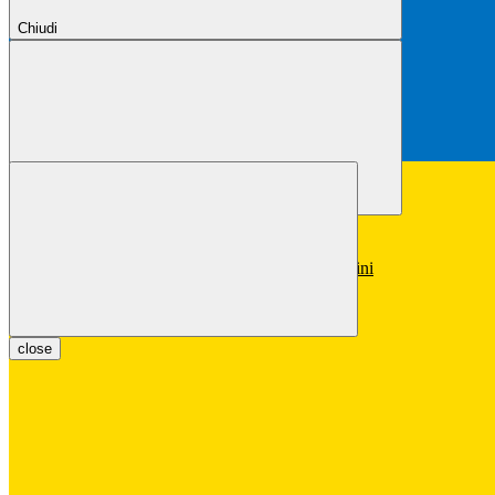
Chiudi
Chiudi
Conferma
Annulla
Conferma
close