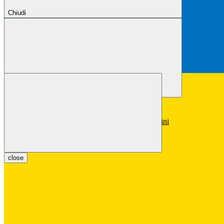
Chiudi
Chiudi
Conferma
Annulla
Conferma
close