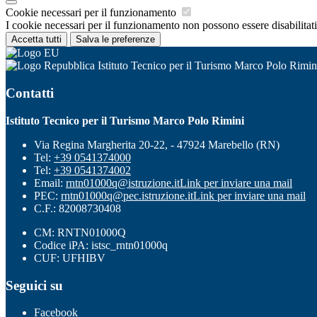
Cookie necessari per il funzionamento
I cookie necessari per il funzionamento non possono essere disabilitati.
Accetta tutti
Salva le preferenze
Istituto Tecnico per il Turismo Marco Polo Rimin
Contatti
Istituto Tecnico per il Turismo Marco Polo Rimini
Via Regina Margherita 20-22, - 47924 Marebello (RN)
Tel:
+39 0541374000
Tel:
+39 0541374002
Email:
rntn01000q@istruzione.it
Link per inviare una mail
PEC:
rntn01000q@pec.istruzione.it
Link per inviare una mail
C.F.: 82008730408
CM: RNTN01000Q
Codice iPA: istsc_rntn01000q
CUF: UFHIBV
Seguici su
Facebook