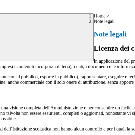
Home
>
Note legali
Note legali
Licenza dei c
In applicazione del pr
si i contenuti incorporati di terzi), i dati, i documenti e le informazi
comunicare al pubblico, esporre in pubblico), rappresentare, eseguire e r
 fine, anche commerciale con il solo onere di attribuzione, senza apporre 
enti una visione completa dell'Amministrazione e per consentire un facile ac
ono talvolta non essere esaurienti, completi o aggiornati, nonostante vi
possibile.
izi dell’Istituzione scolastica non hanno alcun controllo e per i quali la