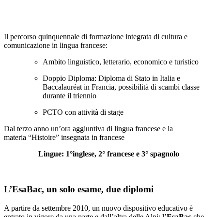
Il percorso quinquennale di formazione integrata di cultura e
comunicazione in lingua francese:
Ambito linguistico, letterario, economico e turistico
Doppio Diploma: Diploma di Stato in Italia e
Baccalaur
é
at
in Francia, possibilit
à
di scambi classe
durante il triennio
PCTO con attivit
à
di stage
Dal terzo anno un’ora aggiuntiva di lingua francese e la
materia
“
Histoire
”
insegnata in francese
Lingue: 1°inglese, 2° francese e 3° spagnolo
L’EsaBac, un solo esame, due diplomi
A partire da settembre 2010, un nuovo dispositivo educativo è
entrato in vigore da una parte e dall’altra delle Alpi: l’
EsaBac
che