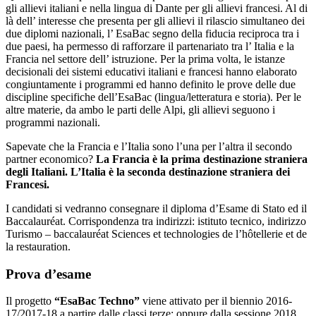
gli allievi italiani e nella lingua di Dante per gli allievi francesi. Al di
là dell’ interesse che presenta per gli allievi il rilascio simultaneo dei
due diplomi nazionali, l’ EsaBac segno della fiducia reciproca tra i
due paesi, ha permesso di rafforzare il partenariato tra l’ Italia e la
Francia nel settore dell’ istruzione. Per la prima volta, le istanze
decisionali dei sistemi educativi italiani e francesi hanno elaborato
congiuntamente i programmi ed hanno definito le prove delle due
discipline specifiche dell’EsaBac (lingua/letteratura e storia). Per le
altre materie, da ambo le parti delle Alpi, gli allievi seguono i
programmi nazionali.
Sapevate che la Francia e l’Italia sono l’una per l’altra il secondo
partner economico?
La Francia è la prima destinazione straniera
degli Italiani. L’Italia è la seconda destinazione straniera dei
Francesi.
I candidati si vedranno consegnare il diploma d’Esame di Stato ed il
Baccalauréat. Corrispondenza tra indirizzi: istituto tecnico, indirizzo
Turismo – baccalauréat Sciences et technologies de l’hôtellerie et de
la restauration.
Prova d’esame
Il progetto
“EsaBac Techno”
viene attivato per il biennio 2016-
17/2017-18 a partire dalle classi terze; oppure dalla sessione 2018