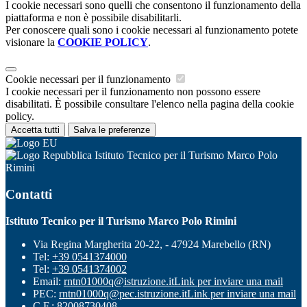
I cookie necessari sono quelli che consentono il funzionamento della
piattaforma e non è possibile disabilitarli.
Per conoscere quali sono i cookie necessari al funzionamento potete
visionare la
COOKIE POLICY
.
Cookie necessari per il funzionamento
I cookie necessari per il funzionamento non possono essere
disabilitati. È possibile consultare l'elenco nella pagina della cookie
policy.
Accetta tutti
Salva le preferenze
Istituto Tecnico per il Turismo Marco Polo
Rimini
Contatti
Istituto Tecnico per il Turismo Marco Polo Rimini
Via Regina Margherita 20-22, - 47924 Marebello (RN)
Tel:
+39 0541374000
Tel:
+39 0541374002
Email:
rntn01000q@istruzione.it
Link per inviare una mail
PEC:
rntn01000q@pec.istruzione.it
Link per inviare una mail
C.F.: 82008730408