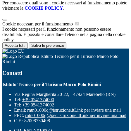
Per conoscere quali sono i cookie necessari al funzionamento potete
visionare la
COOKIE POLICY
.
Cookie necessari per il funzionamento
I cookie necessari per il funzionamento non possono essere
disabilitati. È possibile consultare l'elenco nella pagina della cookie
policy.
Accetta tutti
Salva le preferenze
Istituto Tecnico per il Turismo Marco Polo
Rimini
Contatti
Istituto Tecnico per il Turismo Marco Polo Rimini
Via Regina Margherita 20-22, - 47924 Marebello (RN)
Tel:
+39 0541374000
Tel:
+39 0541374002
Email:
rntn01000q@istruzione.it
Link per inviare una mail
PEC:
rntn01000q@pec.istruzione.it
Link per inviare una mail
C.F.: 82008730408
CM: RNTN01000Q