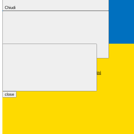
Chiudi
Chiudi
Conferma
Annulla
Conferma
close