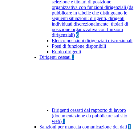
selezione e titolari di posizione
organizzativa con funzioni dirigenziali (da
pubblicare in tabelle che distinguano le
seguenti situazioni: dirigenti, dirigenti
individuati discrezionalmente, titolari di
posizione organizzativa con funzioni
dirigenziali)
6
Elenco posizioni dirigenziali discrezionali
Posti di funzione disponibili
Ruolo dirigenti
Dirigenti cessati
1
Dirigenti cessati dal rapporto di lavoro
(documentazione da pubblicare sul sito
web)
1
Sanzioni per mancata comunicazione dei dati
1