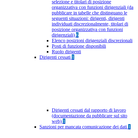
selezione e titolari di posizione
organizzativa con funzioni dirigenziali (da
pubblicare in tabelle che distinguano le
seguenti situazioni: dirigenti, dirigenti
individuati discrezionalmente, titolari di
posizione organizzativa con funzioni
dirigenziali)
6
Elenco posizioni dirigenziali discrezionali
Posti di funzione disponibili
Ruolo dirigenti
Dirigenti cessati
1
Dirigenti cessati dal rapporto di lavoro
(documentazione da pubblicare sul sito
web)
1
Sanzioni per mancata comunicazione dei dati
1