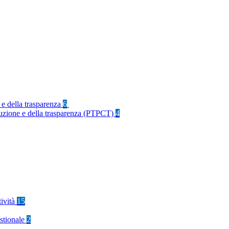
 e della trasparenza
6
rruzione e della trasparenza (PTPCT)
4
tività
15
stionale
2