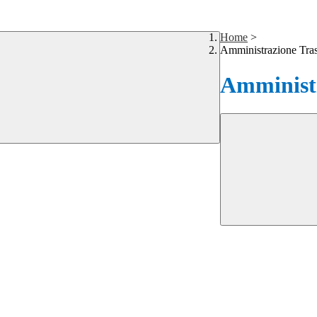
Home
>
Amministrazione Tra
Amministr