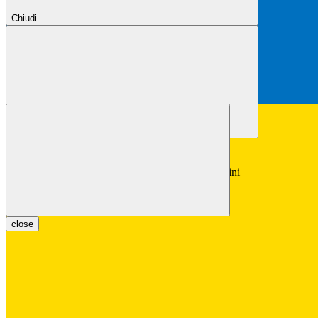
Chiudi
Chiudi
Conferma
Annulla
Conferma
close