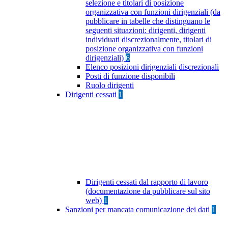
selezione e titolari di posizione
organizzativa con funzioni dirigenziali (da
pubblicare in tabelle che distinguano le
seguenti situazioni: dirigenti, dirigenti
individuati discrezionalmente, titolari di
posizione organizzativa con funzioni
dirigenziali)
6
Elenco posizioni dirigenziali discrezionali
Posti di funzione disponibili
Ruolo dirigenti
Dirigenti cessati
1
Dirigenti cessati dal rapporto di lavoro
(documentazione da pubblicare sul sito
web)
1
Sanzioni per mancata comunicazione dei dati
1