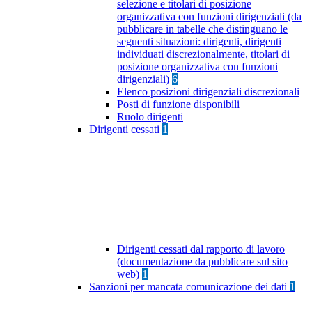
selezione e titolari di posizione
organizzativa con funzioni dirigenziali (da
pubblicare in tabelle che distinguano le
seguenti situazioni: dirigenti, dirigenti
individuati discrezionalmente, titolari di
posizione organizzativa con funzioni
dirigenziali)
6
Elenco posizioni dirigenziali discrezionali
Posti di funzione disponibili
Ruolo dirigenti
Dirigenti cessati
1
Dirigenti cessati dal rapporto di lavoro
(documentazione da pubblicare sul sito
web)
1
Sanzioni per mancata comunicazione dei dati
1