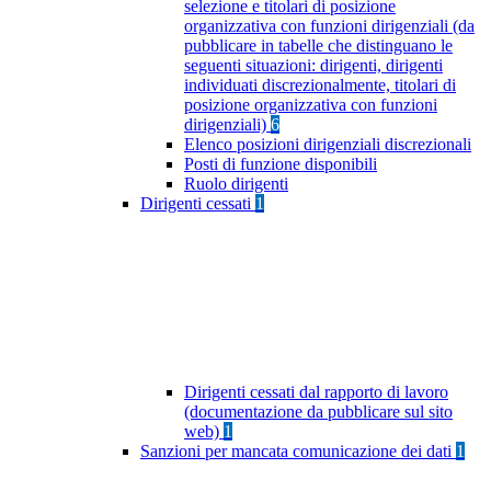
selezione e titolari di posizione
organizzativa con funzioni dirigenziali (da
pubblicare in tabelle che distinguano le
seguenti situazioni: dirigenti, dirigenti
individuati discrezionalmente, titolari di
posizione organizzativa con funzioni
dirigenziali)
6
Elenco posizioni dirigenziali discrezionali
Posti di funzione disponibili
Ruolo dirigenti
Dirigenti cessati
1
Dirigenti cessati dal rapporto di lavoro
(documentazione da pubblicare sul sito
web)
1
Sanzioni per mancata comunicazione dei dati
1