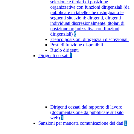
selezione e titolari di posizione
organizzativa con funzioni dirigenziali (da
pubblicare in tabelle che distinguano le
seguenti situazioni: dirigenti, dirigenti
individuati discrezionalmente, titolari di
posizione organizzativa con funzioni
dirigenziali)
6
Elenco posizioni dirigenziali discrezionali
Posti di funzione disponibili
Ruolo dirigenti
Dirigenti cessati
1
Dirigenti cessati dal rapporto di lavoro
(documentazione da pubblicare sul sito
web)
1
Sanzioni per mancata comunicazione dei dati
1