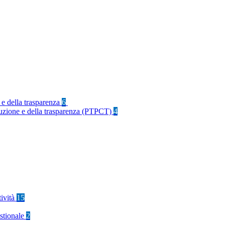
 e della trasparenza
6
rruzione e della trasparenza (PTPCT)
4
tività
15
stionale
2