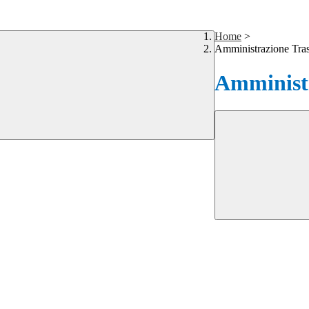
Home
>
Amministrazione Tra
Amministr