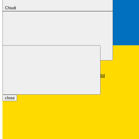
Chiudi
Chiudi
Conferma
Annulla
Conferma
close