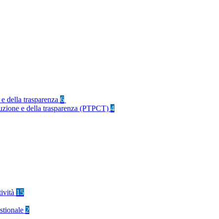
 e della trasparenza
6
rruzione e della trasparenza (PTPCT)
4
tività
15
stionale
2