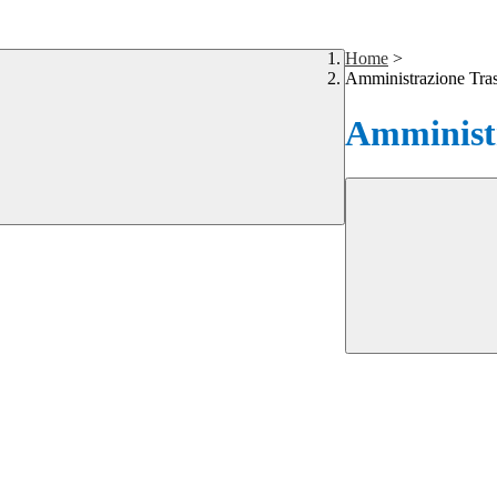
Home
>
Amministrazione Tra
Amministr