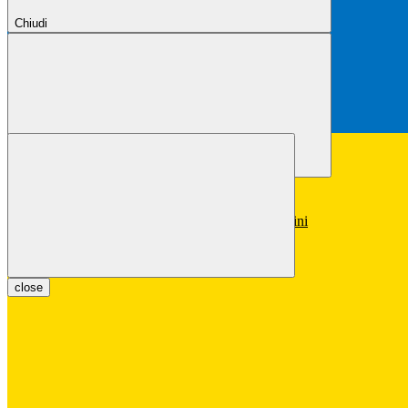
Chiudi
Chiudi
Conferma
Annulla
Conferma
close