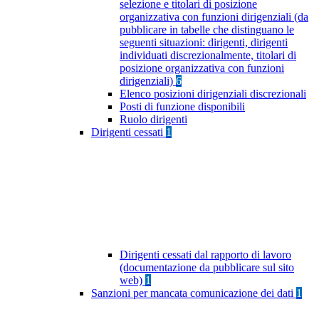
selezione e titolari di posizione
organizzativa con funzioni dirigenziali (da
pubblicare in tabelle che distinguano le
seguenti situazioni: dirigenti, dirigenti
individuati discrezionalmente, titolari di
posizione organizzativa con funzioni
dirigenziali)
6
Elenco posizioni dirigenziali discrezionali
Posti di funzione disponibili
Ruolo dirigenti
Dirigenti cessati
1
Dirigenti cessati dal rapporto di lavoro
(documentazione da pubblicare sul sito
web)
1
Sanzioni per mancata comunicazione dei dati
1