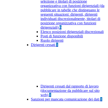
selezione e titolari di posizione
organizzativa con funzioni dirigenziali (da
pubblicare in tabelle che distinguano le
seguenti situazioni: dirigenti, dirigenti
individuati discrezionalmente, titolari di
posizione organizzativa con funzioni
dirigenziali)
6
Elenco posizioni dirigenziali discrezionali
Posti di funzione disponibili
Ruolo dirigenti
Dirigenti cessati
1
Dirigenti cessati dal rapporto di lavoro
(documentazione da pubblicare sul sito
web)
1
Sanzioni per mancata comunicazione dei dati
1