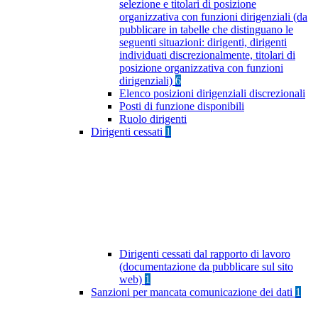
selezione e titolari di posizione
organizzativa con funzioni dirigenziali (da
pubblicare in tabelle che distinguano le
seguenti situazioni: dirigenti, dirigenti
individuati discrezionalmente, titolari di
posizione organizzativa con funzioni
dirigenziali)
6
Elenco posizioni dirigenziali discrezionali
Posti di funzione disponibili
Ruolo dirigenti
Dirigenti cessati
1
Dirigenti cessati dal rapporto di lavoro
(documentazione da pubblicare sul sito
web)
1
Sanzioni per mancata comunicazione dei dati
1