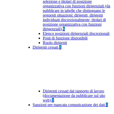
selezione e titolari di posizione
organizzativa con funzioni dirigenziali (da
pubblicare in tabelle che distinguano le
seguenti situazioni: dirigenti, dirigenti
individuati discrezionalmente, titolari di
posizione organizzativa con funzioni
dirigenziali)
6
Elenco posizioni dirigenziali discrezionali
Posti di funzione disponibili
Ruolo dirigenti
Dirigenti cessati
1
Dirigenti cessati dal rapporto di lavoro
(documentazione da pubblicare sul sito
web)
1
Sanzioni per mancata comunicazione dei dati
1