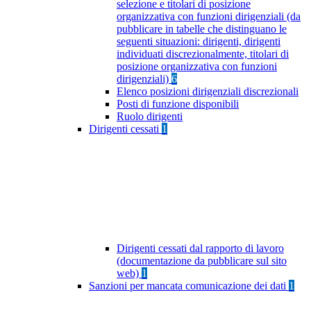
selezione e titolari di posizione
organizzativa con funzioni dirigenziali (da
pubblicare in tabelle che distinguano le
seguenti situazioni: dirigenti, dirigenti
individuati discrezionalmente, titolari di
posizione organizzativa con funzioni
dirigenziali)
6
Elenco posizioni dirigenziali discrezionali
Posti di funzione disponibili
Ruolo dirigenti
Dirigenti cessati
1
Dirigenti cessati dal rapporto di lavoro
(documentazione da pubblicare sul sito
web)
1
Sanzioni per mancata comunicazione dei dati
1