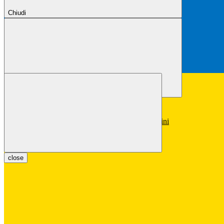
Chiudi
Chiudi
Conferma
Annulla
Conferma
close