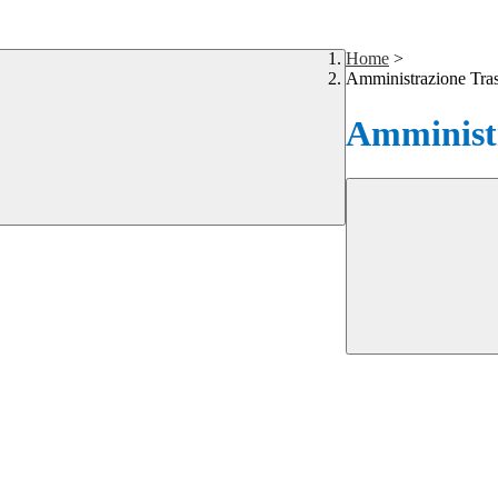
Home
>
Amministrazione Tra
Amministr