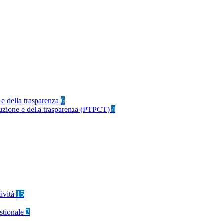
 e della trasparenza
6
rruzione e della trasparenza (PTPCT)
4
tività
15
stionale
2