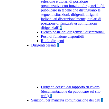
selezione e titolari di posizione
organizzativa con funzioni dirigenziali (da
pubblicare in tabelle che distinguano le
seguenti situazioni: dirigenti, dirigenti
individuati discrezionalmente, titolari di
posizione organizzativa con funzioni
dirigenziali)
6
Elenco posizioni dirigenziali discrezionali
Posti di funzione disponibili
Ruolo dirigenti
Dirigenti cessati
1
Dirigenti cessati dal rapporto di lavoro
(documentazione da pubblicare sul sito
web)
1
Sanzioni per mancata comunicazione dei dati
1