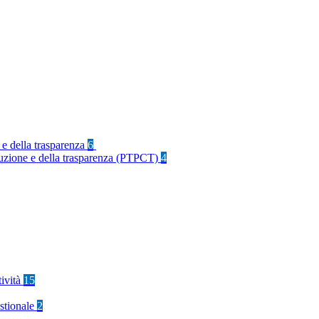
 e della trasparenza
6
rruzione e della trasparenza (PTPCT)
4
tività
15
stionale
2