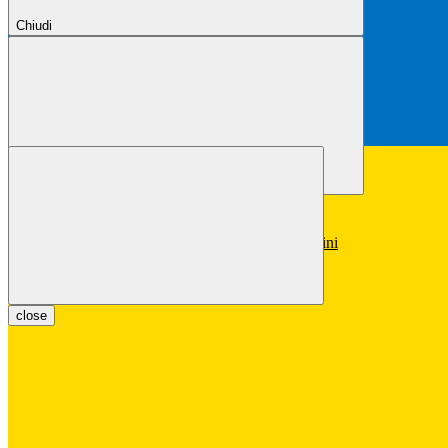
Chiudi
Chiudi
Conferma
Annulla
Conferma
close