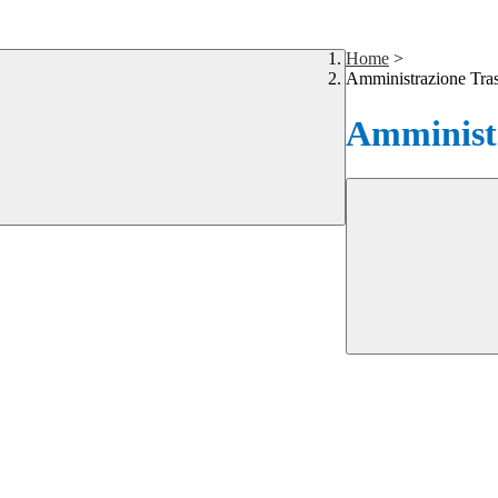
Home
>
Amministrazione Tra
Amministr