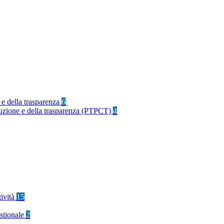
 e della trasparenza
6
rruzione e della trasparenza (PTPCT)
4
tività
15
stionale
2