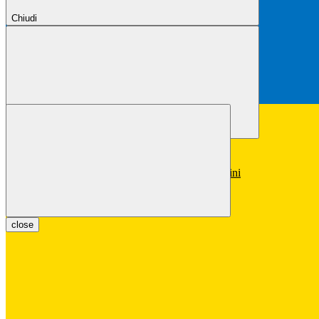
Chiudi
Chiudi
Conferma
Annulla
Conferma
close