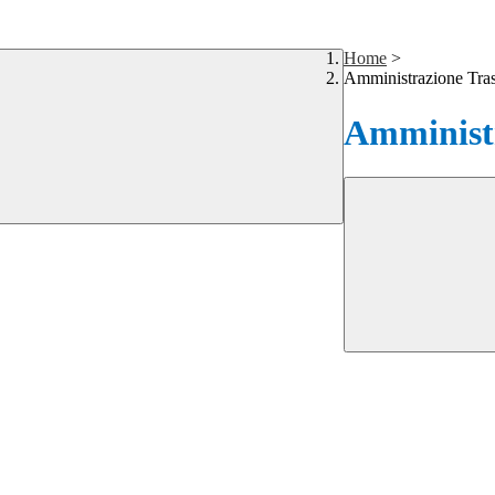
Home
>
Amministrazione Tra
Amministr