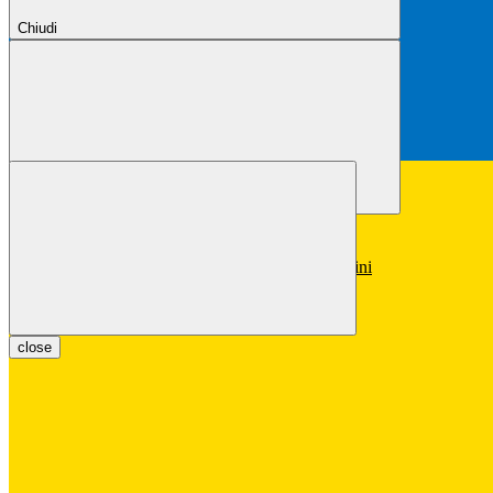
Chiudi
Chiudi
Conferma
Annulla
Conferma
close