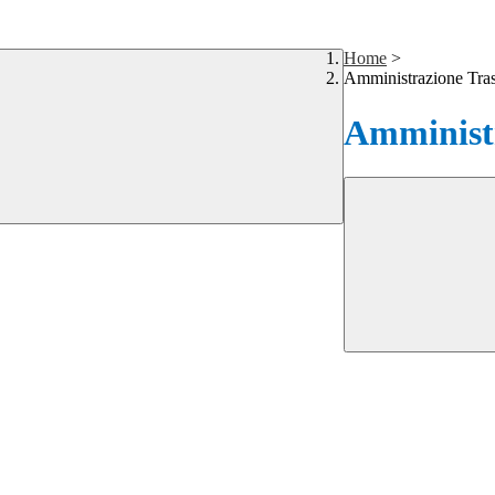
Home
>
Amministrazione Tra
Amministr