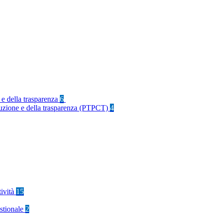
 e della trasparenza
6
rruzione e della trasparenza (PTPCT)
4
tività
15
stionale
2