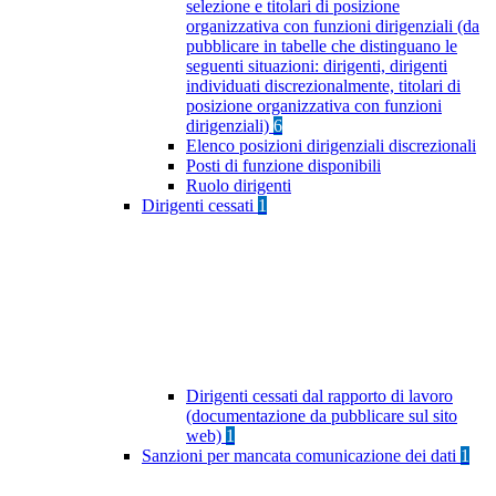
selezione e titolari di posizione
organizzativa con funzioni dirigenziali (da
pubblicare in tabelle che distinguano le
seguenti situazioni: dirigenti, dirigenti
individuati discrezionalmente, titolari di
posizione organizzativa con funzioni
dirigenziali)
6
Elenco posizioni dirigenziali discrezionali
Posti di funzione disponibili
Ruolo dirigenti
Dirigenti cessati
1
Dirigenti cessati dal rapporto di lavoro
(documentazione da pubblicare sul sito
web)
1
Sanzioni per mancata comunicazione dei dati
1