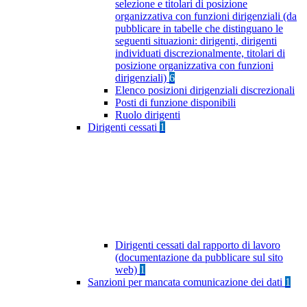
selezione e titolari di posizione
organizzativa con funzioni dirigenziali (da
pubblicare in tabelle che distinguano le
seguenti situazioni: dirigenti, dirigenti
individuati discrezionalmente, titolari di
posizione organizzativa con funzioni
dirigenziali)
6
Elenco posizioni dirigenziali discrezionali
Posti di funzione disponibili
Ruolo dirigenti
Dirigenti cessati
1
Dirigenti cessati dal rapporto di lavoro
(documentazione da pubblicare sul sito
web)
1
Sanzioni per mancata comunicazione dei dati
1