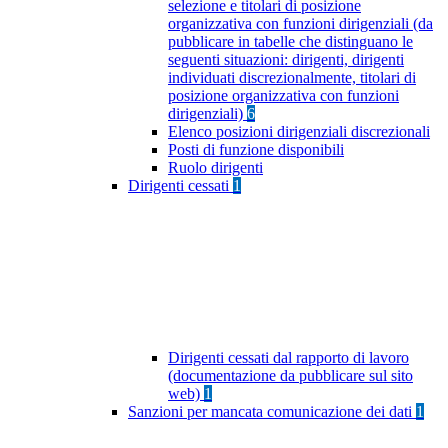
selezione e titolari di posizione
organizzativa con funzioni dirigenziali (da
pubblicare in tabelle che distinguano le
seguenti situazioni: dirigenti, dirigenti
individuati discrezionalmente, titolari di
posizione organizzativa con funzioni
dirigenziali)
6
Elenco posizioni dirigenziali discrezionali
Posti di funzione disponibili
Ruolo dirigenti
Dirigenti cessati
1
Dirigenti cessati dal rapporto di lavoro
(documentazione da pubblicare sul sito
web)
1
Sanzioni per mancata comunicazione dei dati
1