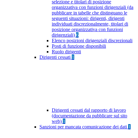
selezione e titolari di posizione
organizzativa con funzioni dirigenziali (da
pubblicare in tabelle che distinguano le
seguenti situazioni: dirigenti, dirigenti
individuati discrezionalmente, titolari di
posizione organizzativa con funzioni
dirigenziali)
6
Elenco posizioni dirigenziali discrezionali
Posti di funzione disponibili
Ruolo dirigenti
Dirigenti cessati
1
Dirigenti cessati dal rapporto di lavoro
(documentazione da pubblicare sul sito
web)
1
Sanzioni per mancata comunicazione dei dati
1