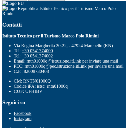
Istituto Tecnico per il Turismo Marco Polo
Rimini
Contatti
Istituto Tecnico per il Turismo Marco Polo Rimini
Via Regina Margherita 20-22, - 47924 Marebello (RN)
Tel:
+39 0541374000
Tel:
+39 0541374002
Email:
rntn01000q@istruzione.it
Link per inviare una mail
PEC:
rntn01000q@pec.istruzione.it
Link per inviare una mail
C.F.: 82008730408
CM: RNTN01000Q
Codice iPA: istsc_rntn01000q
CUF: UFHIBV
Seguici su
Facebook
Instagram