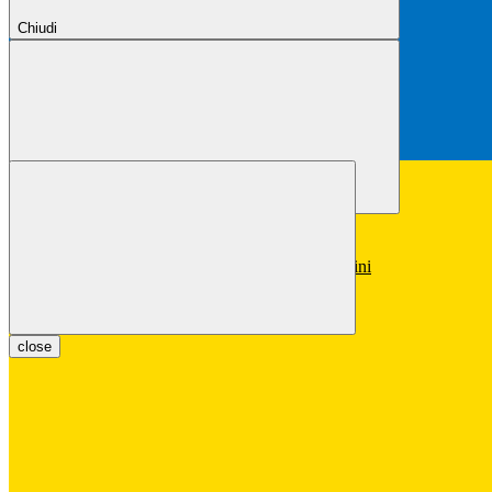
Chiudi
Chiudi
Conferma
Annulla
Conferma
close