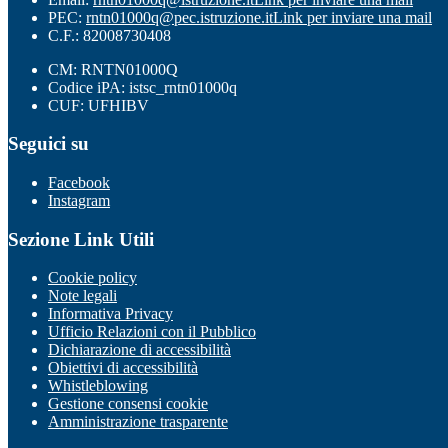
PEC:
rntn01000q@pec.istruzione.it
Link per inviare una mail
C.F.: 82008730408
CM: RNTN01000Q
Codice iPA: istsc_rntn01000q
CUF: UFHIBV
Seguici su
Facebook
Instagram
Sezione Link Utili
Cookie policy
Note legali
Informativa Privacy
Ufficio Relazioni con il Pubblico
Dichiarazione di accessibilità
Obiettivi di accessibilità
Whistleblowing
Gestione consensi cookie
Amministrazione trasparente