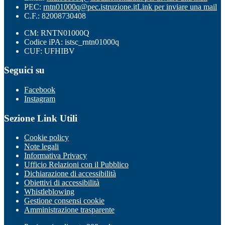
PEC:
rntn01000q@pec.istruzione.it
Link per inviare una mail
C.F.: 82008730408
CM: RNTN01000Q
Codice iPA: istsc_rntn01000q
CUF: UFHIBV
Seguici su
Facebook
Instagram
Sezione Link Utili
Cookie policy
Note legali
Informativa Privacy
Ufficio Relazioni con il Pubblico
Dichiarazione di accessibilità
Obiettivi di accessibilità
Whistleblowing
Gestione consensi cookie
Amministrazione trasparente