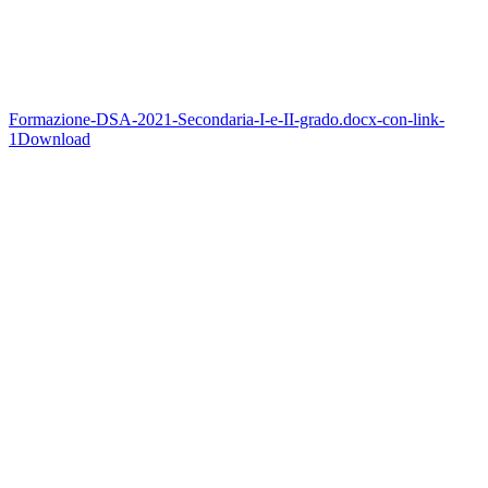
Formazione-DSA-2021-Secondaria-I-e-II-grado.docx-con-link-
1
Download