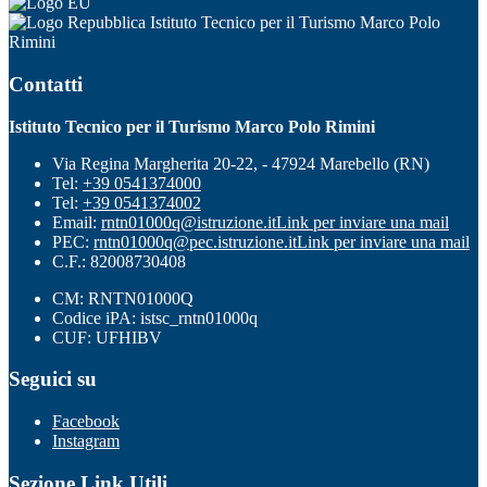
Istituto Tecnico per il Turismo Marco Polo
Rimini
Contatti
Istituto Tecnico per il Turismo Marco Polo Rimini
Via Regina Margherita 20-22, - 47924 Marebello (RN)
Tel:
+39 0541374000
Tel:
+39 0541374002
Email:
rntn01000q@istruzione.it
Link per inviare una mail
PEC:
rntn01000q@pec.istruzione.it
Link per inviare una mail
C.F.: 82008730408
CM: RNTN01000Q
Codice iPA: istsc_rntn01000q
CUF: UFHIBV
Seguici su
Facebook
Instagram
Sezione Link Utili