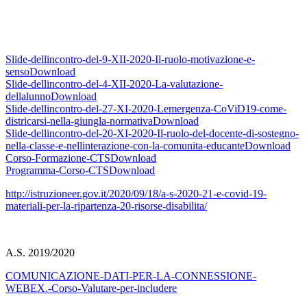
Slide-dellincontro-del-9-XII-2020-Il-ruolo-motivazione-e-
senso
Download
Slide-dellincontro-del-4-XII-2020-La-valutazione-
dellalunno
Download
Slide-dellincontro-del-27-XI-2020-Lemergenza-CoViD19-come-
districarsi-nella-giungla-normativa
Download
Slide-dellincontro-del-20-XI-2020-Il-ruolo-del-docente-di-sostegno-
nella-classe-e-nellinterazione-con-la-comunita-educante
Download
Corso-Formazione-CTS
Download
Programma-Corso-CTS
Download
http://istruzioneer.gov.it/2020/09/18/a-s-2020-21-e-covid-19-
materiali-per-la-ripartenza-20-risorse-disabilita/
A.S. 2019/2020
COMUNICAZIONE-DATI-PER-LA-CONNESSIONE-
WEBEX.-Corso-Valutare-per-includere