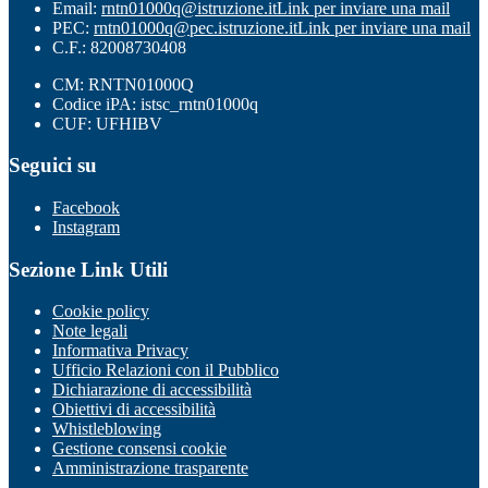
Email:
rntn01000q@istruzione.it
Link per inviare una mail
PEC:
rntn01000q@pec.istruzione.it
Link per inviare una mail
C.F.: 82008730408
CM: RNTN01000Q
Codice iPA: istsc_rntn01000q
CUF: UFHIBV
Seguici su
Facebook
Instagram
Sezione Link Utili
Cookie policy
Note legali
Informativa Privacy
Ufficio Relazioni con il Pubblico
Dichiarazione di accessibilità
Obiettivi di accessibilità
Whistleblowing
Gestione consensi cookie
Amministrazione trasparente