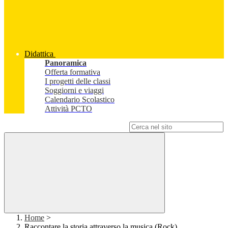
Didattica
Panoramica
Offerta formativa
I progetti delle classi
Soggiorni e viaggi
Calendario Scolastico
Attività PCTO
Campo di ricerca per le pagine del sito
Home
>
Raccontare la storia attraverso la musica (Rock)