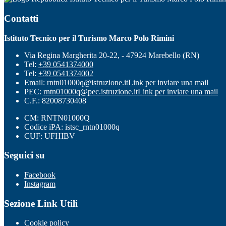
Contatti
Istituto Tecnico per il Turismo Marco Polo Rimini
Via Regina Margherita 20-22, - 47924 Marebello (RN)
Tel:
+39 0541374000
Tel:
+39 0541374002
Email:
rntn01000q@istruzione.it
Link per inviare una mail
PEC:
rntn01000q@pec.istruzione.it
Link per inviare una mail
C.F.: 82008730408
CM: RNTN01000Q
Codice iPA: istsc_rntn01000q
CUF: UFHIBV
Seguici su
Facebook
Instagram
Sezione Link Utili
Cookie policy