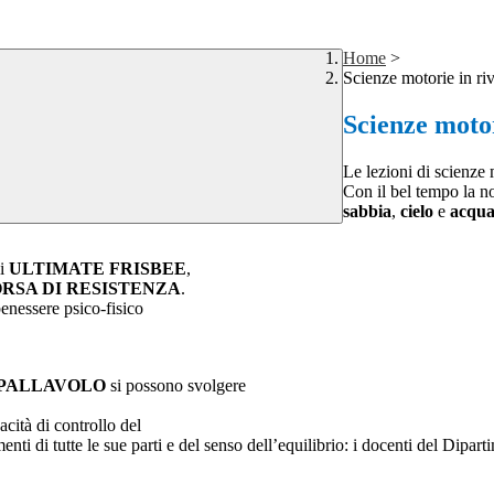
Home
>
Scienze motorie in ri
Scienze motor
Le lezioni di scienze
Con il bel tempo la nos
sabbia
,
cielo
e
acqu
li
ULTIMATE FRISBEE
,
RSA DI RESISTENZA
.
enessere psico-fisico
 PALLAVOLO
si possono svolgere
cità di controllo del
vimenti di tutte le sue parti e del senso dell’equilibrio: i docenti del Dip