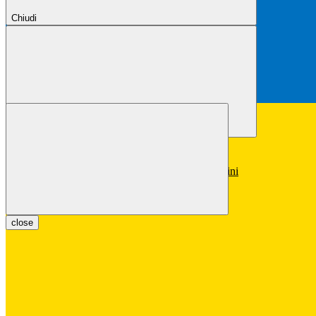
Chiudi
Chiudi
Conferma
Annulla
Conferma
close