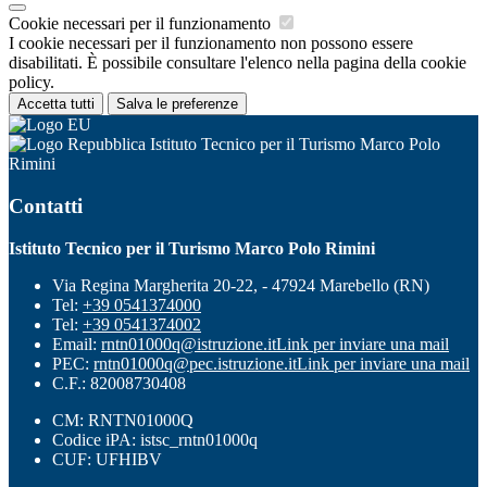
Cookie necessari per il funzionamento
I cookie necessari per il funzionamento non possono essere
disabilitati. È possibile consultare l'elenco nella pagina della cookie
policy.
Accetta tutti
Salva le preferenze
Istituto Tecnico per il Turismo Marco Polo
Rimini
Contatti
Istituto Tecnico per il Turismo Marco Polo Rimini
Via Regina Margherita 20-22, - 47924 Marebello (RN)
Tel:
+39 0541374000
Tel:
+39 0541374002
Email:
rntn01000q@istruzione.it
Link per inviare una mail
PEC:
rntn01000q@pec.istruzione.it
Link per inviare una mail
C.F.: 82008730408
CM: RNTN01000Q
Codice iPA: istsc_rntn01000q
CUF: UFHIBV