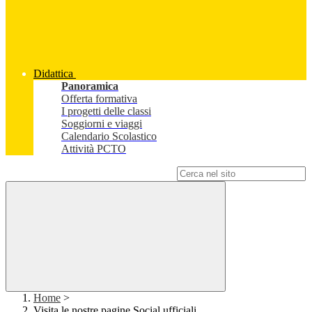
Didattica
Panoramica
Offerta formativa
I progetti delle classi
Soggiorni e viaggi
Calendario Scolastico
Attività PCTO
Campo di ricerca per le pagine del sito
Home
>
Visita le nostre pagine Social ufficiali