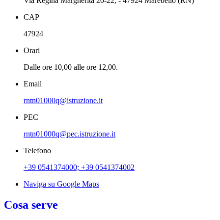
Via Regina Margherita 20-22, - 47924 Marebello (RN)
CAP
47924
Orari
Dalle ore 10,00 alle ore 12,00.
Email
rntn01000q@istruzione.it
PEC
rntn01000q@pec.istruzione.it
Telefono
+39 0541374000; +39 0541374002
Naviga su Google Maps
Cosa serve