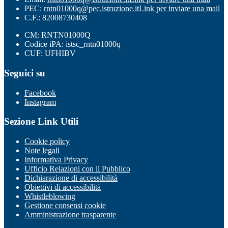
PEC:
rntn01000q@pec.istruzione.it
Link per inviare una mail
C.F.: 82008730408
CM: RNTN01000Q
Codice iPA: istsc_rntn01000q
CUF: UFHIBV
Seguici su
Facebook
Instagram
Sezione Link Utili
Cookie policy
Note legali
Informativa Privacy
Ufficio Relazioni con il Pubblico
Dichiarazione di accessibilità
Obiettivi di accessibilità
Whistleblowing
Gestione consensi cookie
Amministrazione trasparente