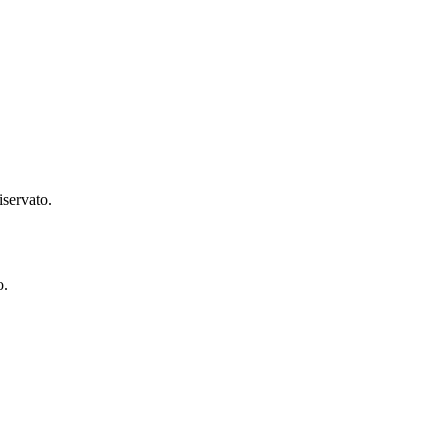
iservato.
to.