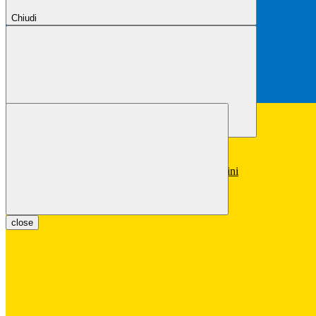
Chiudi
Chiudi
Conferma
Annulla
Conferma
close