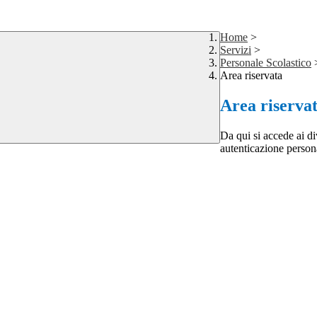
Home
>
Servizi
>
Personale Scolastico
Area riservata
Area riserva
Da qui si accede ai d
autenticazione person